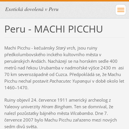
Exotická dovolená v Peru
Peru - MACHI PICCHU
Machi Picchu - kečuánsky
Starý vrch,
jsou ruiny
předkolumbovského inckého kultovního města v
peruánských Andách. Nacházejí se na horském sedle 400
metrů nad řekou Urubamba v nadmořské výšce 2430 m asi
70 km severozápadně od Cuzca. Předpokládá se, že Machu
Picchu nechal postavit
Pachacutec Yupanqui
v době okolo let
1460–1470.
Ruiny objevil 24. července 1911 americký archeolog z
Yaleovy univerzity
Hiram Bingham
. Ten se domníval, že
nalezl pozůstatky bájného města
Vilcabamba
. Dne 7.
července 2007 bylo Machu Picchu zařazeno mezi nových
sedm divů světa.