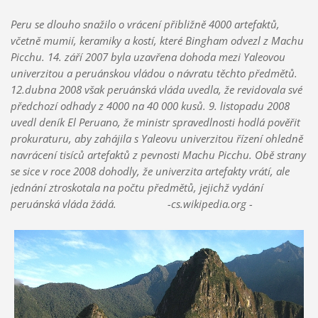
Peru se dlouho snažilo o vrácení přibližně 4000 artefaktů,
včetně mumií, keramiky a kostí, které Bingham odvezl z Machu
Picchu. 14. září 2007 byla uzavřena dohoda mezi Yaleovou
univerzitou a peruánskou vládou o návratu těchto předmětů.
12.dubna 2008 však peruánská vláda uvedla, že revidovala své
předchozí odhady z 4000 na 40 000 kusů. 9. listopadu 2008
uvedl deník El Peruano, že ministr spravedlnosti hodlá pověřit
prokuraturu, aby zahájila s Yaleovu univerzitou řízení ohledně
navrácení tisíců artefaktů z pevnosti Machu Picchu. Obě strany
se sice v roce 2008 dohodly, že univerzita artefakty vrátí, ale
jednání ztroskotala na počtu předmětů, jejichž vydání
peruánská vláda žádá. -cs.wikipedia.org -