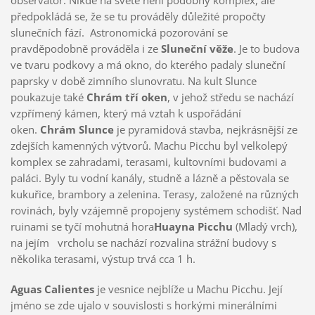
předpokládá se, že se tu prováděly důležité propočty
slunečních fází. Astronomická pozorování se
pravděpodobně prováděla i ze
Sluneční věže
. Je to budova
ve tvaru podkovy a má okno, do kterého padaly sluneční
paprsky v době zimního slunovratu. Na kult Slunce
poukazuje také
Chrám tří oken
, v jehož středu se nachází
vzpřímený kámen, který má vztah k uspořádání
oken.
Chrám Slunce
je pyramidová stavba, nejkrásnější ze
zdejších kamenných výtvorů. Machu Picchu byl velkolepý
komplex se zahradami, terasami, kultovními budovami a
paláci. Byly tu vodní kanály, studně a lázně a pěstovala se
kukuřice, brambory a zelenina. Terasy, založené na různých
rovinách, byly vzájemně propojeny systémem schodišť. Nad
ruinami se tyčí mohutná hora
Huayna Picchu
(Mladý vrch),
na jejím vrcholu se nachází rozvalina strážní budovy s
několika terasami, výstup trvá cca 1 h.
Aguas Calientes
je vesnice nejblíže u Machu Picchu. Její
jméno se zde ujalo v souvislosti s horkými minerálními