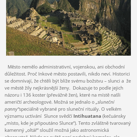
Město nemělo administrativní, vojenskou, ani obchodní
důležitost. Proč Inkové město postavili, nikdo neví. Historici
se domnívají, že chtěli být blíže svému božstvu – slunci a že
ve městě žily nejkrásnější ženy. Dokazuje to podle jejich
názoru i 136 koster (převážně žen), které na místě našli
američtí archeologové. Možná se jednalo o
„sluneční
panny“
speciálně vybrané pro sluneční rituály. O velkém
významu uctívání Slunce svědčí
Intihuatana
(kečuánsky
„místo, kde je připoutáno Slunce“). Tento zvláštně tvarovaný
kamenný „oltář“ sloužil možná jako astronomická
observatoř. Nikde na světě není podobný komplex, ale